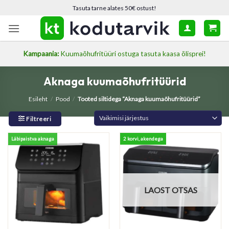
Skip
Tasuta tarne alates 50€ ostust!
to
content
Kampaania:
Kuumaõhufritüüri ostuga tasuta kaasa õlisprei!
Aknaga kuumaõhufritüürid
Esileht
/
Pood
/
Tooted siltidega “Aknaga kuumaõhufritüürid”
Filtreeri
Läbipaistva aknaga
2 korvi, akendega
LAOST OTSAS