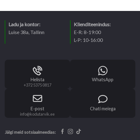
Ladu ja kontor:
Klienditeenindus:
Luise 38a, Tallinn
E-R: 8-19:00
L-P: 10-16:00
Helista
WhatsApp
+372 5375 0817
E-post
Chati meiega
info@kodutarvik.ee
Jälgi meid sotsiaalmeedias: