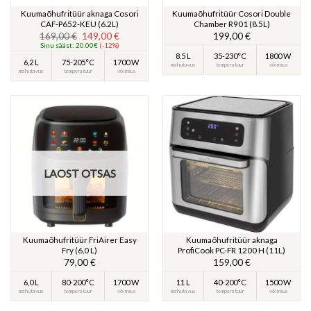
Kuumaõhufritüür aknaga Cosori
Kuumaõhufritüür Cosori Double
‎CAF-P652-KEU (6.2L)
Chamber R901 (8.5L)
Algne
Praegune
169,00
€
149,00
€
199,00
€
hind
hind
Sinu sääst: 20.00€
(-12%)
oli:
on:
8.5 L
35-230°C
1800 W
169,00 €.
149,00 €.
6,2 L
75-205°C
1700 W
mahutavus
temperatuur
võimsus
mahutavus
temperatuur
võimsus
LAOST OTSAS
Kuumaõhufritüür FriAirer Easy
Kuumaõhufritüür aknaga
Fry (6,0 L)
ProfiCook PC-FR 1200 H (11L)
79,00
€
159,00
€
6,0 L
80-200°C
1700 W
11 L
40-200°C
1500 W
mahutavus
temperatuur
võimsus
mahutavus
temperatuur
võimsus