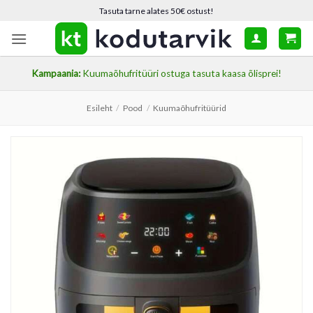
Skip
Tasuta tarne alates 50€ ostust!
to
content
Kampaania:
Kuumaõhufritüüri ostuga tasuta kaasa õlisprei!
Esileht
/
Pood
/
Kuumaõhufritüürid