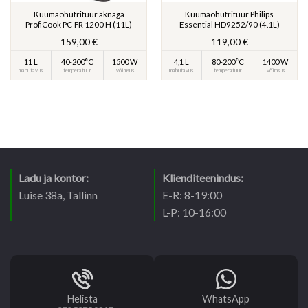
Kuumaõhufritüür aknaga
Kuumaõhufritüür Philips
ProfiCook PC-FR 1200 H (11L)
Essential HD9252/90 (4.1L)
ne
159,00
€
119,00
€
11 L
40-200°C
1500 W
4,1 L
80-200°C
1400 W
€.
mahutavus
temperatuur
võimsus
mahutavus
temperatuur
võimsus
Ladu ja kontor:
Klienditeenindus:
Luise 38a, Tallinn
E-R: 8-19:00
L-P: 10-16:00
Helista
WhatsApp