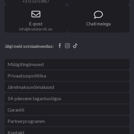
+372 5375 0817
E-post
Chati meiega
info@kodutarvik.ee
Jälgi meid sotsiaalmeedias:
Müügitingimused
Privaatsuspoliitika
Järelmaksuvõimalused
14-päevane tagastusõigus
Garantii
Partnerprogramm
Kontakt