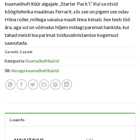
kuumaõhufritüür algajale „Starter Pack’i.“ Kui sa otsid
köögitehnika maailmas Ferrarit, siis see on pigem see odav
Hiina roller, millega vanaisa maalt linna kimab. See teeb töö
ära, aga sul on võimalus hiljem midagi paremat hankida, kui
tahad meistrina parimat toiduvalmistamise kogemust
saavutada.
Garantii: 2 aastat
Kategooria:
Kuumaõhufritüürid
Silt:
Aknaga kuumaõhufritüürid
Lisainfo