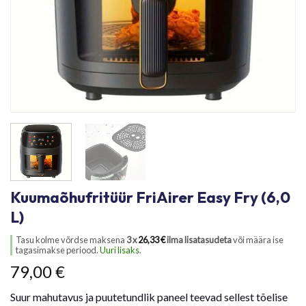
Kuumaõhufritüür FriAirer Easy Fry (6,0
L)
Tasu kolme võrdse maksena
3 x
26,33
€
ilma lisatasudeta
või määra ise
tagasimakse periood.
Uuri lisaks
.
79,00
€
Suur mahutavus ja puutetundlik paneel teevad sellest tõelise