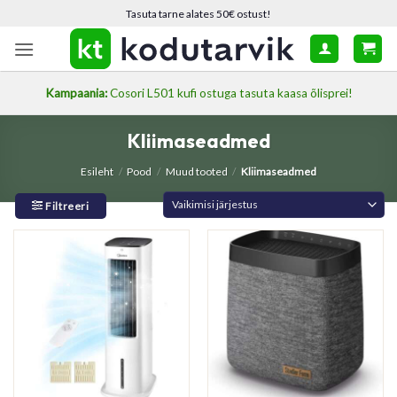
Skip
Tasuta tarne alates 50€ ostust!
to
content
Kampaania:
Cosori L501 kufi ostuga tasuta kaasa õlisprei!
Kliimaseadmed
Esileht
/
Pood
/
Muud tooted
/
Kliimaseadmed
Filtreeri