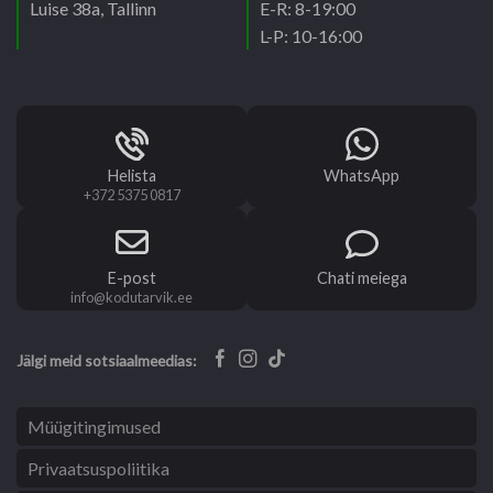
Luise 38a, Tallinn
E-R: 8-19:00
L-P: 10-16:00
Helista
WhatsApp
+372 5375 0817
E-post
Chati meiega
info@kodutarvik.ee
Jälgi meid sotsiaalmeedias:
Müügitingimused
Privaatsuspoliitika