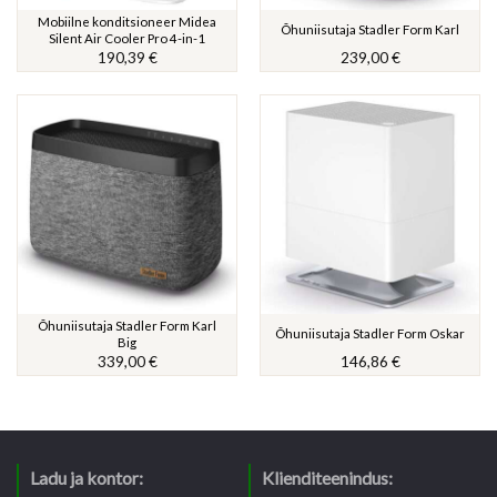
Mobiilne konditsioneer Midea
Õhuniisutaja Stadler Form Karl
Silent Air Cooler Pro 4-in-1
190,39
€
239,00
€
Õhuniisutaja Stadler Form Karl
Õhuniisutaja Stadler Form Oskar
Big
339,00
€
146,86
€
Ladu ja kontor:
Klienditeenindus: