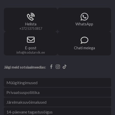
Helista
WhatsApp
+372 5375 0817
E-post
Chati meiega
info@kodutarvik.ee
Jälgi meid sotsiaalmeedias:
Müügitingimused
Privaatsuspoliitika
Järelmaksuvõimalused
14-päevane tagastusõigus