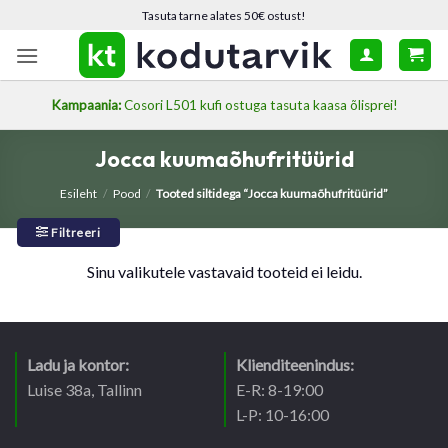
Skip
Tasuta tarne alates 50€ ostust!
to
content
Kampaania:
Cosori L501 kufi ostuga tasuta kaasa õlisprei!
Jocca kuumaõhufritüürid
Esileht
/
Pood
/
Tooted siltidega “Jocca kuumaõhufritüürid”
Filtreeri
Sinu valikutele vastavaid tooteid ei leidu.
Ladu ja kontor:
Klienditeenindus:
Luise 38a, Tallinn
E-R: 8-19:00
L-P: 10-16:00