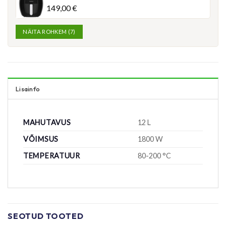
149,00
€
NÄITA ROHKEM (7)
Lisainfo
MAHUTAVUS
12 L
VÕIMSUS
1800 W
TEMPERATUUR
80-200 °C
SEOTUD TOOTED