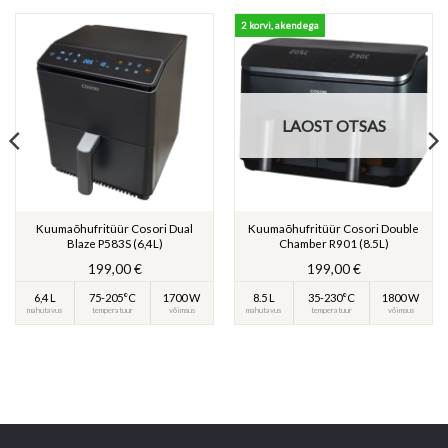
2 korvi, akendega
LAOST OTSAS
Kuumaõhufritüür Cosori Dual
Kuumaõhufritüür Cosori Double
Blaze P583S (6,4L)
Chamber R901 (8.5L)
199,00
€
199,00
€
6,4 L
75-205°C
1700 W
8.5 L
35-230°C
1800 W
mahutavus
temperatuur
võimsus
mahutavus
temperatuur
võimsus