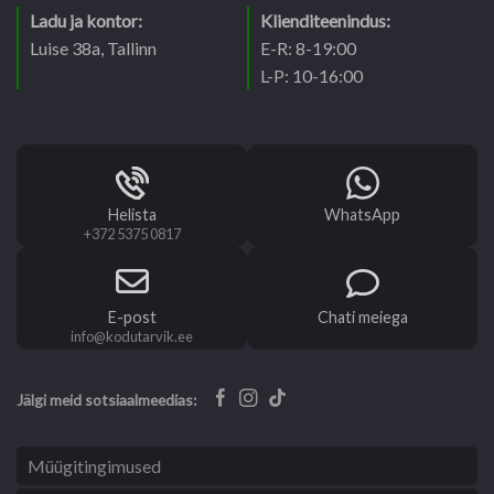
Ladu ja kontor:
Klienditeenindus:
Luise 38a, Tallinn
E-R: 8-19:00
L-P: 10-16:00
Helista
WhatsApp
+372 5375 0817
E-post
Chati meiega
info@kodutarvik.ee
Jälgi meid sotsiaalmeedias:
Müügitingimused