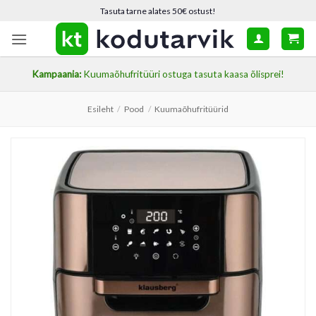
Skip
Tasuta tarne alates 50€ ostust!
to
content
Kampaania:
Kuumaõhufritüüri ostuga tasuta kaasa õlisprei!
Esileht
/
Pood
/
Kuumaõhufritüürid