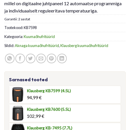
millel on digitaalne juhtpaneel 12 automaatse programmiga
ja individuaalselt reguleeritava temperatuuriga.
Garantii: 2 aastat
Tootekood:
KB7598
Kategooria:
Kuumaõhufritüürid
Sildid:
Aknaga kuumaõhufritüürid
,
Klausberg kuumaõhufritüürid
Sarnased tooted
Klausberg KB7599 (4.5L)
94,99
€
Klausberg KB7600 (5.5L)
102,99
€
Klausberg KB-7495 (7.7L)