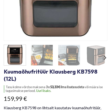
Kuumaõhufritüür Klausberg KB7598
(12L)
Tasu kolme võrdse maksena
3 x
53,33
€
ilma lisatasudeta
või määra ise
tagasimakse periood.
Uuri lisaks
.
159,99
€
Klausberg KB7598 on lihtsalt kasutatav kuumaõhufritüür,