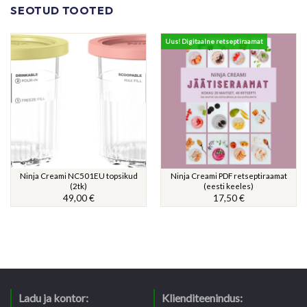
SEOTUD TOOTED
Uus! Digitaalne retseptiraamat
Ninja Creami NC501EU topsikud
Ninja Creami PDF retseptiraamat
(2tk)
(eesti keeles)
49,00
€
17,50
€
Ladu ja kontor:
Klienditeenindus: