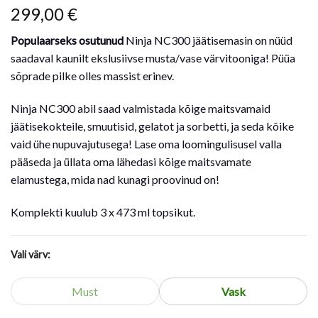
299,00
€
Populaarseks osutunud
Ninja NC300 jäätisemasin on nüüd
saadaval kaunilt ekslusiivse musta/vase värvitooniga! Püüa
sõprade pilke olles massist erinev.
Ninja NC300 abil saad valmistada kõige maitsvamaid
jäätisekokteile, smuutisid, gelatot ja sorbetti, ja seda kõike
vaid ühe nupuvajutusega! Lase oma loomingulisusel valla
pääseda ja üllata oma lähedasi kõige maitsvamate
elamustega, mida nad kunagi proovinud on!
Komplekti kuulub 3 x 473 ml topsikut.
Vali värv:
Must
Vask