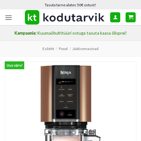
Skip
Tasuta tarne alates 50€ ostust!
to
content
Kampaania:
Kuumaõhufritüüri ostuga tasuta kaasa õlisprei!
Esileht
/
Pood
/
Jäätisemasinad
Uus värv!