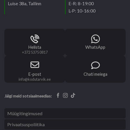
Luise 38a, Tallinn
E-R: 8-19:00
L-P: 10-16:00
Helista
WhatsApp
+372 5375 0817
E-post
Chati meiega
info@kodutarvik.ee
Jälgi meid sotsiaalmeedias:
Müügitingimused
Privaatsuspoliitika