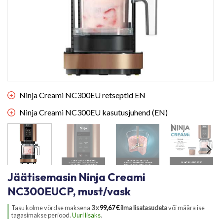
Ninja Creami NC300EU retseptid EN
Ninja Creami NC300EU kasutusjuhend (EN)
Jäätisemasin Ninja Creami
NC300EUCP, must/vask
Tasu kolme võrdse maksena
3 x
99,67
€
ilma lisatasudeta
või määra ise
tagasimakse periood.
Uuri lisaks
.