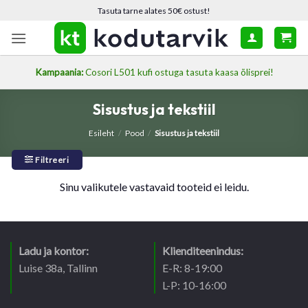
Skip
Tasuta tarne alates 50€ ostust!
to
content
Kampaania:
Cosori L501 kufi ostuga tasuta kaasa õlisprei!
Sisustus ja tekstiil
Esileht
/
Pood
/
Sisustus ja tekstiil
Filtreeri
Sinu valikutele vastavaid tooteid ei leidu.
Ladu ja kontor:
Klienditeenindus:
Luise 38a, Tallinn
E-R: 8-19:00
L-P: 10-16:00