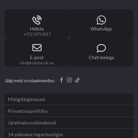
Helista
WhatsApp
+372 5375 0817
E-post
Chati meiega
info@kodutarvik.ee
Jälgi meid sotsiaalmeedias:
Müügitingimused
Privaatsuspoliitika
Järelmaksuvõimalused
14-päevane tagastusõigus