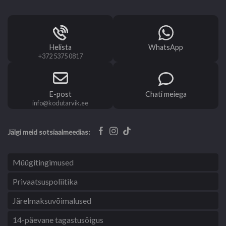
Helista
WhatsApp
+372 5375 0817
E-post
Chati meiega
info@kodutarvik.ee
Jälgi meid sotsiaalmeedias:
Müügitingimused
Privaatsuspoliitika
Järelmaksuvõimalused
14-päevane tagastusõigus